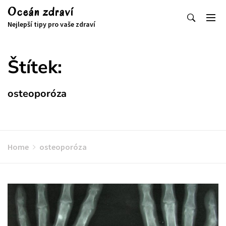
Skip
Oceán zdraví
to
Nejlepší tipy pro vaše zdraví
content
Štítek:
osteoporóza
Home
osteoporóza