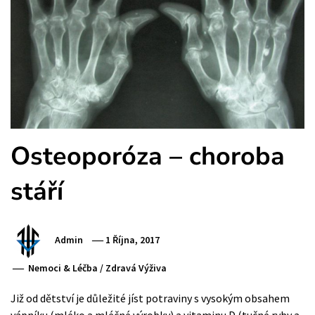
Osteoporóza – choroba
stáří
Admin
1 Října, 2017
Nemoci & Léčba
/
Zdravá Výživa
Již od dětství je důležité jíst potraviny s vysokým obsahem
vápníku (mléko a mléčné výrobky) a vitaminu D (tučné ryby a