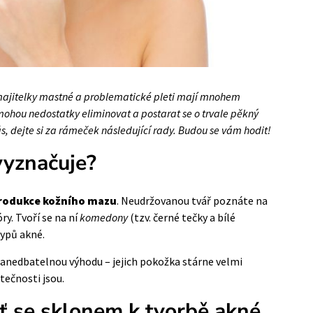
 majitelky mastné a problematické pleti mají mnohem
mohou nedostatky eliminovat a postarat se o trvale pěkný
s, dejte si za rámeček následující rady. Budou se vám hodit!
vyznačuje?
rodukce kožního mazu
. Neudržovanou tvář poznáte na
ry. Tvoří se na ní
komedony
(tzv. černé tečky a bílé
typů akné.
ezanedbatelnou výhodu – jejich pokožka stárne velmi
tečnosti jsou.
ť se sklonem k tvorbě akné