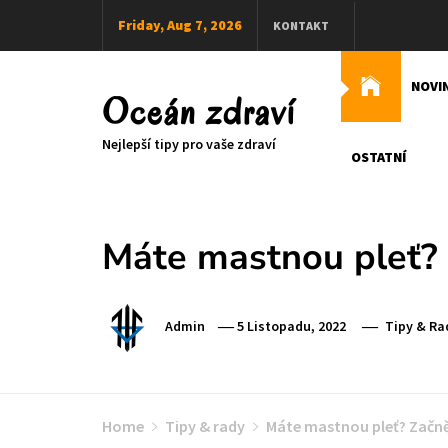
Skip
Friday, Aug 7, 2026
KONTAKT
to
content
NOVI
Oceán zdraví
Nejlepší tipy pro vaše zdraví
OSTATNÍ
Máte mastnou pleť? 
Admin
5 Listopadu, 2022
Tipy & Ra
Home
Tipy & rady
Máte mastnou pleť? Začně