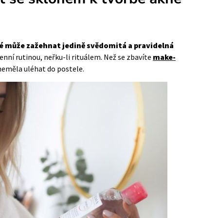
é může zažehnat jedině svědomitá a pravidelná
denní rutinou, neřku-li rituálem. Než se zbavíte
make-
 neměla uléhat do postele.