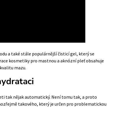
du a také stále populárnější čisticí gel, který se
race kosmetiky pro mastnou a aknózní pleť obsahuje
kvalitu mazu.
hydrataci
leti tak nějak automatický. Není tomu tak, a proto
mozřejmě takového, který je určen pro problematickou