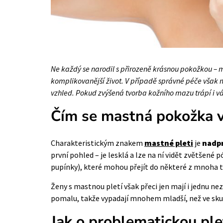
Ne každý se narodil s přirozeně krásnou pokožkou –
komplikovanější život. V případě správné péče však 
vzhled. Pokud zvýšená tvorba kožního mazu trápí i vá
Čím se mastná pokožka 
Charakteristickým znakem
mastné pleti
je
nadp
první pohled – je lesklá a lze na ní vidět zvětšené pó
pupínky), které mohou přejít do některé z mnoha 
Ženy s mastnou pletí však přeci jen mají i jednu n
pomalu, takže vypadají mnohem mladší, než ve sku
Jak o problematickou ple