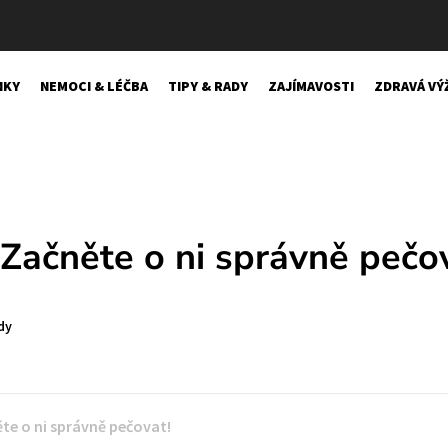
NKY
NEMOCI & LÉČBA
TIPY & RADY
ZAJÍMAVOSTI
ZDRAVÁ VÝ
Začněte o ni správně pečo
dy
te o ni správně pečovat!