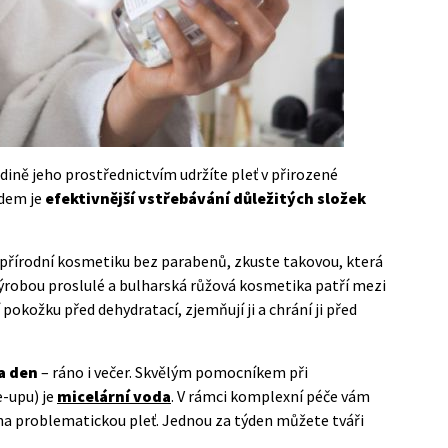
ině jeho prostřednictvím udržíte pleť v přirozené
odem je
efektivnější vstřebávání důležitých složek
-li přírodní kosmetiku bez parabenů, zkuste takovou, která
výrobou proslulé a
bulharská růžová kosmetika
patří mezi
okožku před dehydratací, zjemňují ji a chrání ji před
a den
– ráno i večer. Skvělým pomocníkem při
-upu) je
micelární voda
. V rámci komplexní péče vám
na problematickou pleť. Jednou za týden můžete tváři