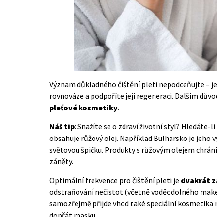
Význam důkladného čištění pleti nepodceňujte – jed
rovnováze a podpoříte její regeneraci. Dalším dův
pleťové kosmetiky
.
Náš tip
: Snažíte se o zdraví životní styl? Hledáte
obsahuje růžový olej. Například Bulharsko je jeho 
světovou špičku. Produkty s růžovým olejem chrání p
záněty.
Optimální frekvence pro čištění pleti je
dvakrát z
odstraňování nečistot (včetně voděodolného make
samozřejmě přijde vhod také speciální kosmetika 
dopřát masku.