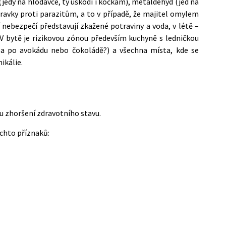
jedy na hlodavce, ty uškodí i kočkám), metaldehyd (jed na
pravky proti parazitům, a to v případě, že majitel omylem
í nebezpečí představují zkažené potraviny a voda, v létě –
. V bytě je rizikovou zónou především kuchyně s ledničkou
ba po avokádu nebo čokoládě?) a všechna místa, kde se
ikálie.
mu zhoršení zdravotního stavu.
chto příznaků: