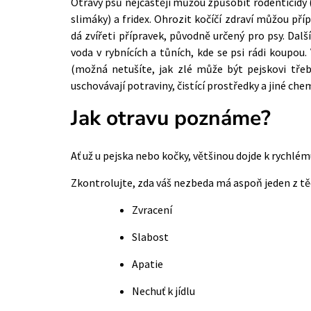
Otravy psů
nejčastěji můžou způsobit rodenticidy (
slimáky) a fridex. Ohrozit kočíčí zdraví můžou pří
dá zvířeti přípravek, původně určený pro psy. Dalš
voda v rybnících a tůních, kde se psi rádi koupou
(možná netušíte, jak zlé může být pejskovi tře
uschovávají potraviny, čistící prostředky a jiné chem
Jak otravu poznáme?
Ať už u pejska nebo kočky, většinou dojde k rychlé
Zkontrolujte, zda váš nezbeda má aspoň jeden z tě
Zvracení
Slabost
Apatie
Nechuť k jídlu