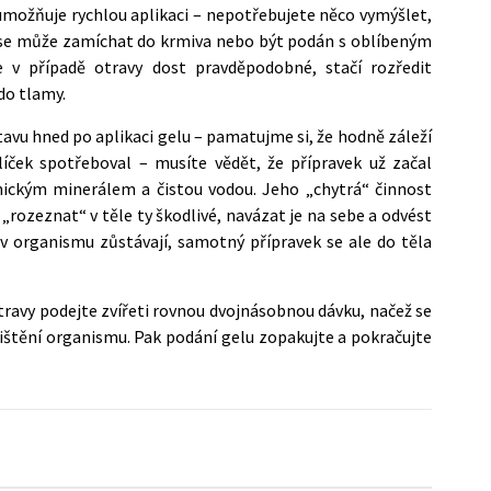
umožňuje rychlou aplikaci – nepotřebujete něco vymýšlet,
k se může zamíchat do krmiva nebo být podán s oblíbeným
e v případě otravy dost pravděpodobné, stačí rozředit
do tlamy.
avu hned po aplikaci gelu – pamatujme si, že hodně záleží
ček spotřeboval – musíte vědět, že přípravek už začal
ickým minerálem a čistou vodou. Jeho „chytrá“ činnost
„rozeznat“ v těle ty škodlivé, navázat je na sebe a odvést
 v organismu zůstávají, samotný přípravek se ale do těla
ravy podejte zvířeti rovnou dvojnásobnou dávku, načež se
čištění organismu. Pak podání gelu zopakujte a pokračujte