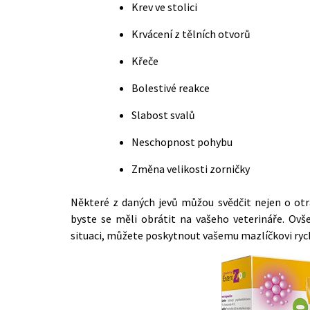
Krev ve stolici
Krvácení z tělních otvorů
Křeče
Bolestivé reakce
Slabost svalů
Neschopnost pohybu
Změna velikosti zorničky
Některé z daných jevů můžou svědčit nejen o otra
byste se měli obrátit na vašeho veterináře. Ovše
situaci, můžete poskytnout vašemu mazlíčkovi ry