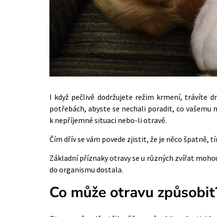
I když pečlivě dodržujete režim krmení, trávíte d
potřebách, abyste se nechali poradit, co vašemu m
k nepříjemné situaci nebo-li otravě.
Čím dřív se vám povede zjistit, že je něco špatně, 
Základní příznaky otravy se u různých zvířat mohou 
do organismu dostala.
Co může otravu způsobit