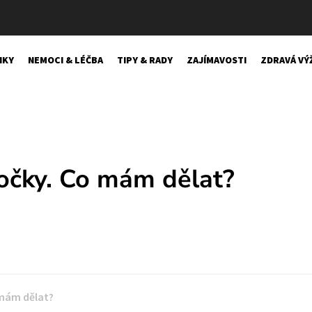
NKY
NEMOCI & LÉČBA
TIPY & RADY
ZAJÍMAVOSTI
ZDRAVÁ VÝ
očky. Co mám dělat?
 mám dělat?