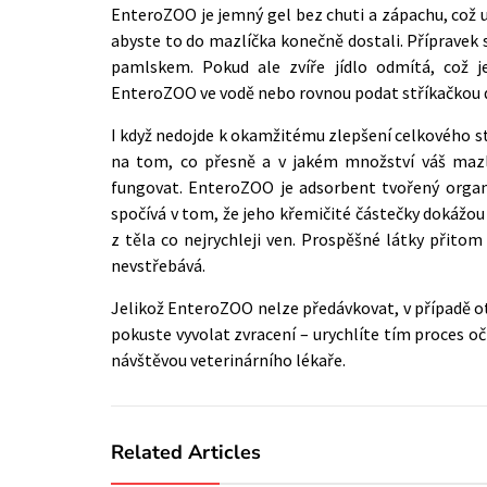
EnteroZOO je jemný gel bez chuti a zápachu, což 
abyste to do mazlíčka konečně dostali. Příprave
pamlskem. Pokud ale zvíře jídlo odmítá, což j
EnteroZOO ve vodě nebo rovnou podat stříkačkou 
I kd
yž nedojde k okamžitému zlepšení celkového st
na tom, co přesně a v jakém množství váš mazlí
fungovat. EnteroZOO je adsorbent tvořený organ
spočívá v tom, že jeho křemičité částečky dokážou 
z těla co nejrychleji ven. Prospěšné látky přitom
nevstřebává.
Jelikož EnteroZOO nelze předávkovat, v případě ot
pokuste vyvolat zvracení – urychlíte tím proces o
návštěvou veterinárního lékaře.
Related Articles