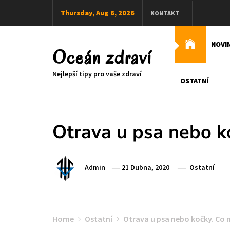
Skip
Thursday, Aug 6, 2026
KONTAKT
to
content
NOVI
Oceán zdraví
Nejlepší tipy pro vaše zdraví
OSTATNÍ
Otrava u psa nebo k
Admin
21 Dubna, 2020
Ostatní
Home
Ostatní
Otrava u psa nebo kočky. Co